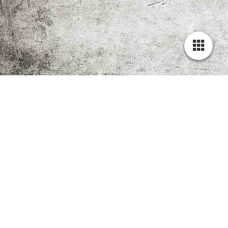
Schnelle Hilfe in allen
arbeitsrechtlichen
Angelegenheiten für
Arbeitnehmer und
Arbeitgeber.
Kontakt zum Anwalt
Kostenlose tele
fonische Ersteinschätzung
Im Arbeitsleben treten nicht selten unerwartete